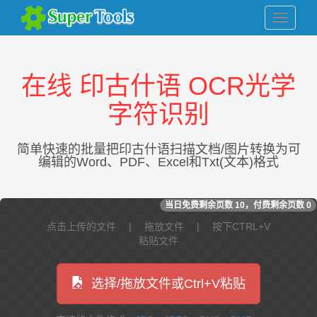
在线 印古什语 OCR光学
字符识别
简单快速的批量把印古什语扫描文档/图片转换为可
编辑的Word、PDF、Excel和Txt(文本)格式
当日免费剩余页数
10
，付费剩余页数
0
点击上传的文件 | 拖放文件 | 按下CTRL+V
粘贴文件
选择/拖放文件或Ctrl+V粘贴