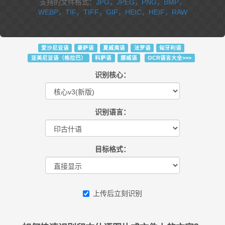
支持的文件格式：
JPG，JPEG，PNG，BMP，
WEBP，TIF，TIFF，GIF，HEIC，HEIF，RAW
爱沙尼亚语
豪萨语
夏威夷语
法罗语
匈牙利语
亚美尼亚语（格拉巴）
科萨语
挪威语
OCR语言大全>>>
识别核心：
识别语言：
目标格式：
上传后立刻识别