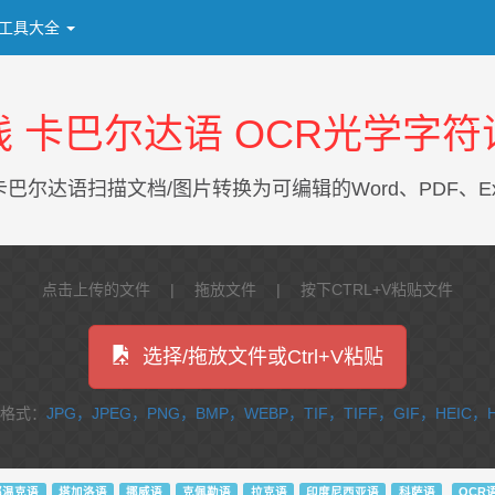
工具大全
线 卡巴尔达语 OCR光学字符
尔达语扫描文档/图片转换为可编辑的Word、PDF、Exce
点击上传的文件 | 拖放文件 | 按下CTRL+V粘贴文件
选择/拖放文件或Ctrl+V粘贴
格式：
JPG，JPEG，PNG，BMP，WEBP，TIF，TIFF，GIF，HEIC，
鄂温克语
塔加洛语
挪威语
克佩勒语
拉克语
印度尼西亚语
科萨语
OCR