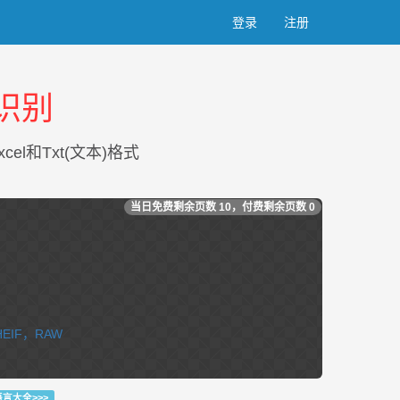
登录
注册
识别
l和Txt(文本)格式
当日免费剩余页数
10
，付费剩余页数
0
HEIF，RAW
语言大全>>>