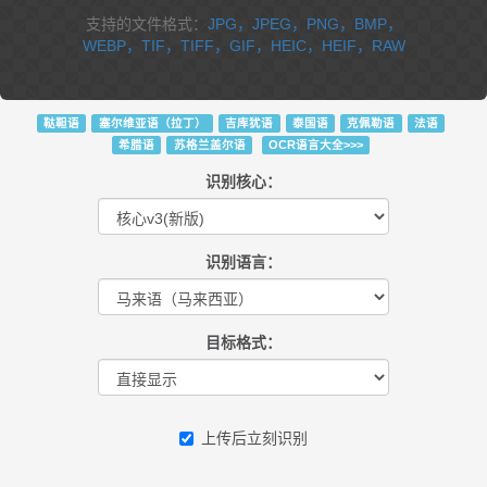
支持的文件格式：
JPG，JPEG，PNG，BMP，
WEBP，TIF，TIFF，GIF，HEIC，HEIF，RAW
鞑靼语
塞尔维亚语（拉丁）
吉库犹语
泰国语
克佩勒语
法语
希腊语
苏格兰盖尔语
OCR语言大全>>>
识别核心：
识别语言：
目标格式：
上传后立刻识别