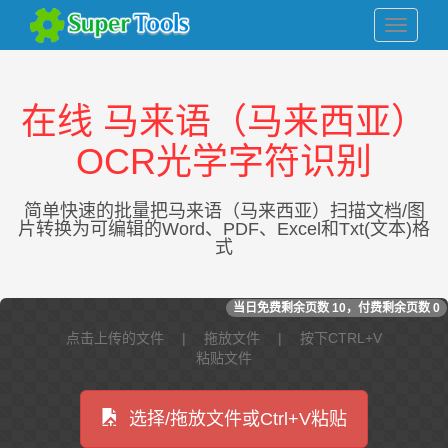
在线 马来语（马来西亚）
OCR光学字符识别
简单快速的批量把马来语（马来西亚）扫描文档/图
片转换为可编辑的Word、PDF、Excel和Txt(文本)格
式
当日免费剩余页数
10
，付费剩余页数
0
点击上传的文件 | 拖放文件 | 按下CTRL+V
粘贴文件
选择/拖放文件或Ctrl+V粘贴