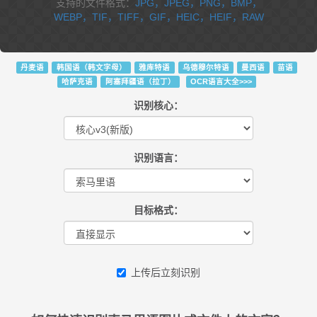
支持的文件格式：
JPG，JPEG，PNG，BMP，
WEBP，TIF，TIFF，GIF，HEIC，HEIF，RAW
丹麦语
韩国语（韩文字母）
雅库特语
乌德穆尔特语
曼西语
苗语
哈萨克语
阿塞拜疆语（拉丁）
OCR语言大全>>>
识别核心：
识别语言：
目标格式：
上传后立刻识别