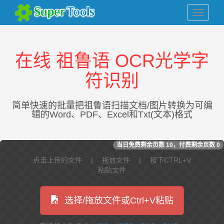
在线 祖鲁语 OCR光学字
符识别
简单快速的批量把祖鲁语扫描文档/图片转换为可编
辑的Word、PDF、Excel和Txt(文本)格式
当日免费剩余页数
10
，付费剩余页数
0
点击上传的文件 | 拖放文件 | 按下CTRL+V
粘贴文件
选择/拖放文件或Ctrl+V粘贴