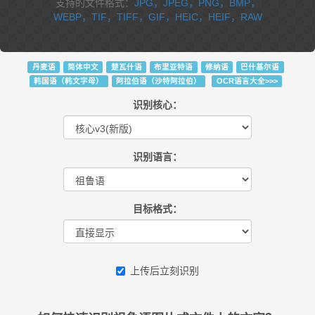
支持的文件格式：
JPG，JPEG，PNG，BMP，
WEBP，TIF，TIFF，GIF，HEIC，HEIF，RAW
丹麦语
简体中文
楚瓦什语
布里亚特语
修纳语
巴什基尔语
韩国语（韩文字母）
阿拉伯语（沙特阿拉伯）
OCR语言大全>>>
识别核心：
识别语言：
目标格式：
上传后立刻识别