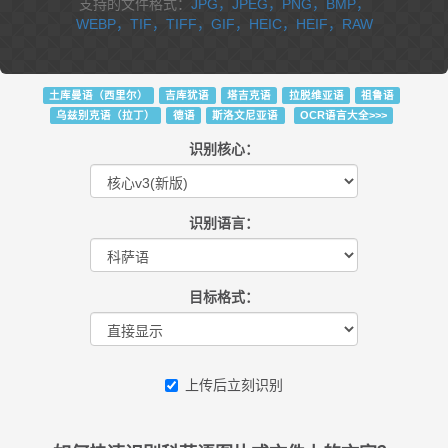
支持的文件格式：
JPG，JPEG，PNG，BMP，
WEBP，TIF，TIFF，GIF，HEIC，HEIF，RAW
土库曼语（西里尔）
吉库犹语
塔吉克语
拉脱维亚语
祖鲁语
乌兹别克语（拉丁）
德语
斯洛文尼亚语
OCR语言大全>>>
识别核心：
识别语言：
目标格式：
上传后立刻识别